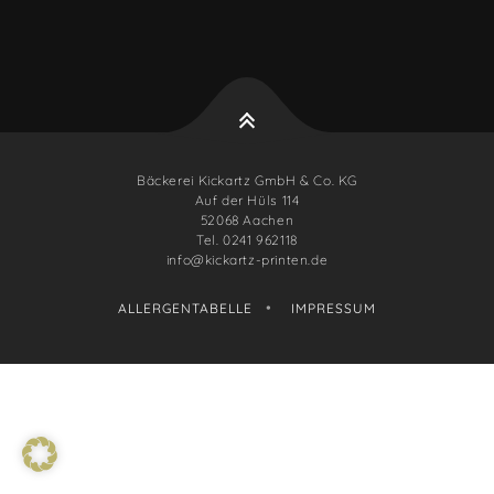
Bäckerei Kickartz GmbH & Co. KG
Auf der Hüls 114
52068 Aachen
Tel. 0241 962118
info@kickartz-printen.de
ALLERGENTABELLE
IMPRESSUM