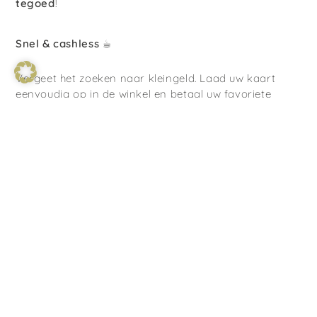
tegoed
!
Snel & cashless ☕
Vergeet het zoeken naar kleingeld. Laad uw kaart
eenvoudig op in de winkel en betaal uw favoriete
broodjes en koffiespecialiteiten vanaf nu volledig
contactloos en bliksemsnel.
Uw weg naar gratis brood 🥖
Iedere aankoop wordt beloond: bij elke 100 punten
geven wij u een ambachtelijk
brood van 750g naar
keuze
uit ons assortiment cadeau!
Exclusieve aanbiedingen 👑
Als kaarthouder hoort u bij de familie. Geniet van